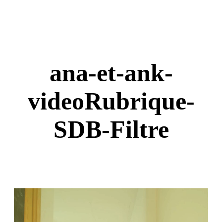
ana-et-ank-
videoRubrique-
SDB-Filtre
L
e
c