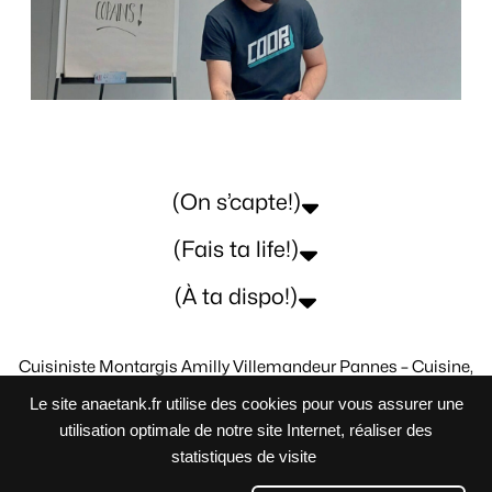
(On s’capte!)
(Fais ta life!)
(À ta dispo!)
Cuisiniste Montargis Amilly Villemandeur Pannes – Cuisine,
salle de Bains, bureau, dressing.
Le site anaetank.fr utilise des cookies pour vous assurer une
Tous Vos Projets Sur-Mesure
utilisation optimale de notre site Internet, réaliser des
statistiques de visite
@Ana & Ank 2024